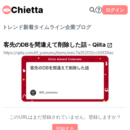
Chietta
ログイン
トレンド
新着
タイムライン
企業ブログ
客先のDBを間違えて削除した話 - Qiita
https://qiita.com/lif_yumumu/items/eec7a352f32cc59f39ac
このURLはまだ登録されていません。登録しますか？
登録する