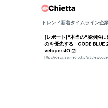
Chietta
トレンド
新着
タイムライン
企
[レポート]"本当の"脆弱性
のを優先する - CODE BLUE 202
velopersIO
https://dev.classmethod.jp/articles/co