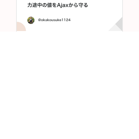
【小型装置のWeb UI・第3回】要求値と装
置が返した値を混ぜない ― 入力途中の値
をAjaxから守る
41分前
2026/8/9主にITとかセキュリティの記事