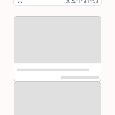
2025/11/18 14:58
Python 初心者が生成AIとともに短期プロ
グラミング開発に挑戦した結果
Amazon Web Services ブログ
2025/11/18 14:16
【イベント開催レポート】 『【ジュニチャ
ン大盛】みんなのAWS CDK事情大公開ス