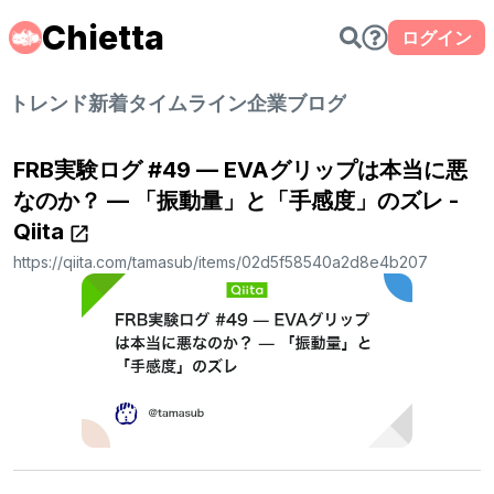
Chietta
ログイン
トレンド
新着
タイムライン
企業ブログ
FRB実験ログ #49 — EVAグリップは本当に悪
なのか？ — 「振動量」と「手感度」のズレ -
Qiita
https://qiita.com/tamasub/items/02d5f58540a2d8e4b207