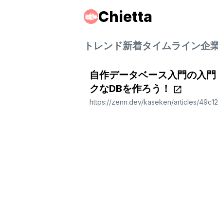
Chietta
トレンド
新着
タイムライン
企
自作データベース入門の入門：
クなDBを作ろう！
https://zenn.dev/kaseken/articles/49c1