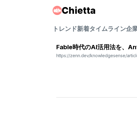
Chietta
トレンド
新着
タイムライン
企
Fable時代のAI活用法を、An
https://zenn.dev/knowledgesense/arti