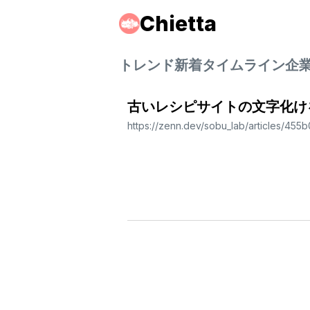
Chietta
トレンド
新着
タイムライン
企
古いレシピサイトの文字化けをJ
https://zenn.dev/sobu_lab/articles/45